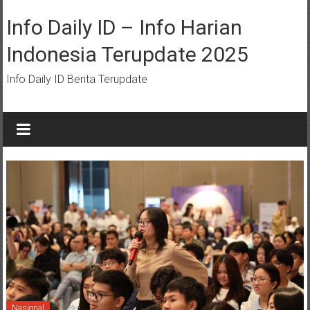
Lompat
ke
Info Daily ID – Info Harian
konten
Indonesia Terupdate 2025
Info Daily ID Berita Terupdate
Nasional