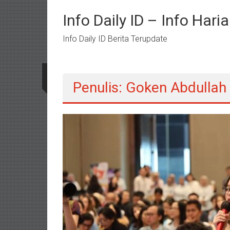
Lompat
ke
Info Daily ID – Info Har
konten
Info Daily ID Berita Terupdate
Penulis:
Goken Abdullah