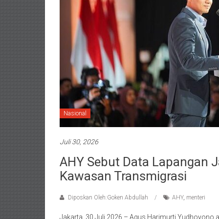
Nasional
Juli 30, 2026
AHY Sebut Data Lapangan J
Kawasan Transmigrasi
Diposkan Oleh:Goken Abdullah
AHY
,
menteri
Jakarta, 30 Juli 2026 – Agus Harimurti Yudhoyono