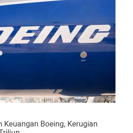
n Keuangan Boeing, Kerugian
riliun