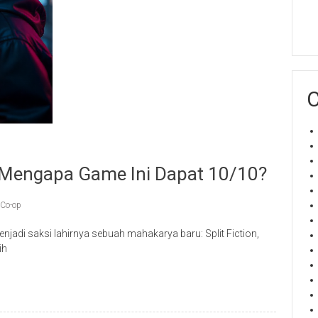
C
u: Mengapa Game Ini Dapat 10/10?
 Co-op
adi saksi lahirnya sebuah mahakarya baru: Split Fiction,
ih