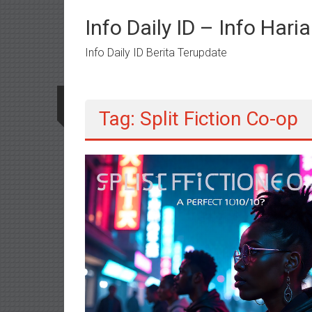
Lompat
ke
Info Daily ID – Info Har
konten
Info Daily ID Berita Terupdate
Tag: Split Fiction Co-op