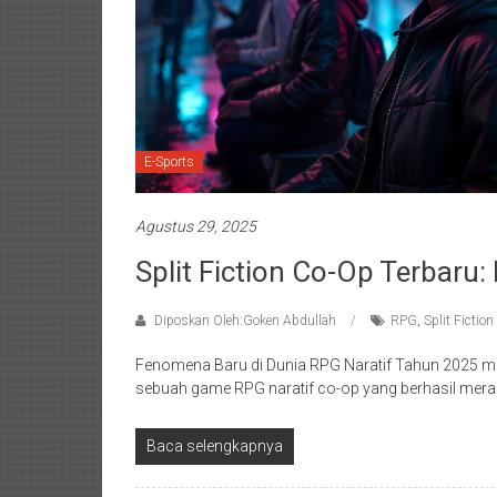
E-Sports
Agustus 29, 2025
Split Fiction Co-Op Terbar
Diposkan Oleh:Goken Abdullah
RPG
,
Split Fiction
Fenomena Baru di Dunia RPG Naratif Tahun 2025 menj
sebuah game RPG naratif co-op yang berhasil mera
Baca selengkapnya