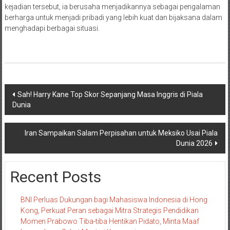
kejadian tersebut, ia berusaha menjadikannya sebagai pengalaman
berharga untuk menjadi pribadi yang lebih kuat dan bijaksana dalam
menghadapi berbagai situasi.
Navigasi
Sah! Harry Kane Top Skor Sepanjang Masa Inggris di Piala
Dunia
pos
Iran Sampaikan Salam Perpisahan untuk Meksiko Usai Piala
Dunia 2026
Recent Posts
BNI Perluas Dukungan bagi Mahasiswa Indonesia di Hong
Kong, Perkuat Peran sebagai Mitra Strategis Pendidikan
Momen Prabowo Tiba-tiba Hentikan Pidato, Minta Maaf