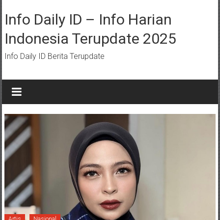
Lompat
ke
Info Daily ID – Info Harian
konten
Indonesia Terupdate 2025
Info Daily ID Berita Terupdate
Artis
Nasional