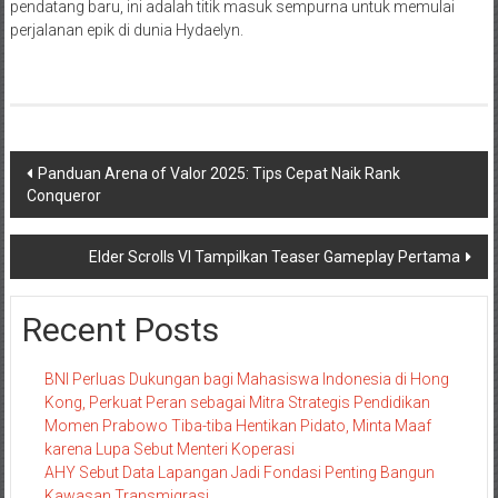
pendatang baru, ini adalah titik masuk sempurna untuk memulai
perjalanan epik di dunia Hydaelyn.
Navigasi
Panduan Arena of Valor 2025: Tips Cepat Naik Rank
Conqueror
pos
Elder Scrolls VI Tampilkan Teaser Gameplay Pertama
Recent Posts
BNI Perluas Dukungan bagi Mahasiswa Indonesia di Hong
Kong, Perkuat Peran sebagai Mitra Strategis Pendidikan
Momen Prabowo Tiba-tiba Hentikan Pidato, Minta Maaf
karena Lupa Sebut Menteri Koperasi
AHY Sebut Data Lapangan Jadi Fondasi Penting Bangun
Kawasan Transmigrasi