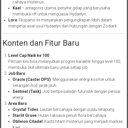
cahaya misterius.
Kael
– antagonis utama, penyihir gelap yang berusaha
membuka rift untuk menguasai Hydaelyn.
Lore
: Ekspansi ini menjanjikan pengungkapan lebih dalam
mengenai asal-usul Hydaelyn dan hubungan dengan Zodiark.
Konten dan Fitur Baru
Level Cap Naik ke 100
Pemain kini bisa melanjutkan progres karakter hingga level 100,
membuka skill ultimate baru untuk setiap job.
Job Baru
Oracle (Caster DPS)
: Menggunakan energi kosmik untuk
serangan AoE jarak jauh.
Sentinel (Tank)
: Job bertipe paladin futuristik dengan perisai
energi.
Area Baru
Crystal Tides
: Lautan bercahaya dengan pulau terapung.
Starlit Grove
: Hutan raksasa penuh flora bercahaya.
Oblivion Citadel
: Kastil hitam misterius yang menjadi markas
Kael.