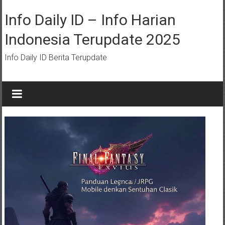
Lompat
ke
Info Daily ID – Info Harian
konten
Indonesia Terupdate 2025
Info Daily ID Berita Terupdate