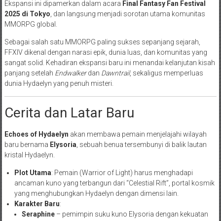
Ekspansi ini dipamerkan dalam acara
Final Fantasy Fan Festival
2025 di Tokyo
, dan langsung menjadi sorotan utama komunitas
MMORPG global.
Sebagai salah satu MMORPG paling sukses sepanjang sejarah,
FFXIV dikenal dengan narasi epik, dunia luas, dan komunitas yang
sangat solid. Kehadiran ekspansi baru ini menandai kelanjutan kisah
panjang setelah
Endwalker
dan
Dawntrail
, sekaligus memperluas
dunia Hydaelyn yang penuh misteri.
Cerita dan Latar Baru
Echoes of Hydaelyn
akan membawa pemain menjelajahi wilayah
baru bernama
Elysoria
, sebuah benua tersembunyi di balik lautan
kristal Hydaelyn.
Plot Utama
: Pemain (Warrior of Light) harus menghadapi
ancaman kuno yang terbangun dari “Celestial Rift”, portal kosmik
yang menghubungkan Hydaelyn dengan dimensi lain.
Karakter Baru
:
Seraphine
– pemimpin suku kuno Elysoria dengan kekuatan