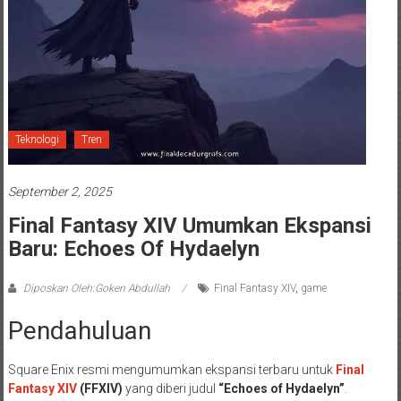
Teknologi
Tren
September 2, 2025
Final Fantasy XIV Umumkan Ekspansi
Baru: Echoes Of Hydaelyn
Diposkan Oleh:Goken Abdullah
Final Fantasy XIV
,
game
Pendahuluan
Square Enix resmi mengumumkan ekspansi terbaru untuk
Final
Fantasy XIV
(FFXIV)
yang diberi judul
“Echoes of Hydaelyn”
.