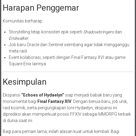
Harapan Penggemar
Komunitas berharap:
Storytelling tetap konsisten epik seperti
Shadowbringers
dan
Endwalker
.
Job baru Oracle dan Sentinel seimbang agar tidak mengganggu
meta raid.
Event kolaborasi, seperti dengan Final Fantasy XVI atau game
Square Enix lainnya.
Kesimpulan
Ekspansi
“Echoes of Hydaelyn”
siap menjadi babak baru yang
monumental bagi
Final Fantasy XIV
. Dengan benua baru, job unik,
raid kosmik, serta pengungkapan lore Hydaelyn, ekspansi ini
diprediksi akan memperkuat posisi FFXIV sebagai MMORPG terbaik
di dunia saat ini.
Bagi para pemain lama, inilah alasan kuat untuk kembali. Bagi