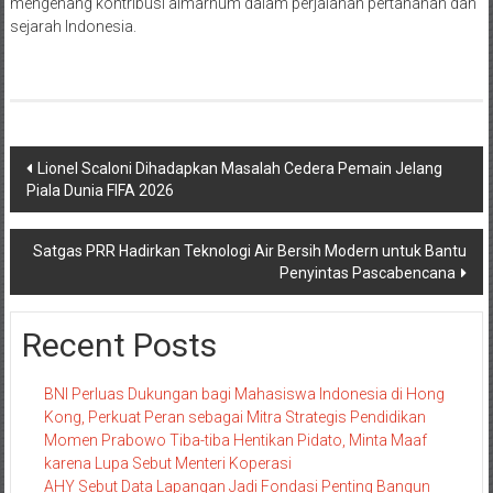
mengenang kontribusi almarhum dalam perjalanan pertahanan dan
sejarah Indonesia.
Navigasi
Lionel Scaloni Dihadapkan Masalah Cedera Pemain Jelang
Piala Dunia FIFA 2026
pos
Satgas PRR Hadirkan Teknologi Air Bersih Modern untuk Bantu
Penyintas Pascabencana
Recent Posts
BNI Perluas Dukungan bagi Mahasiswa Indonesia di Hong
Kong, Perkuat Peran sebagai Mitra Strategis Pendidikan
Momen Prabowo Tiba-tiba Hentikan Pidato, Minta Maaf
karena Lupa Sebut Menteri Koperasi
AHY Sebut Data Lapangan Jadi Fondasi Penting Bangun